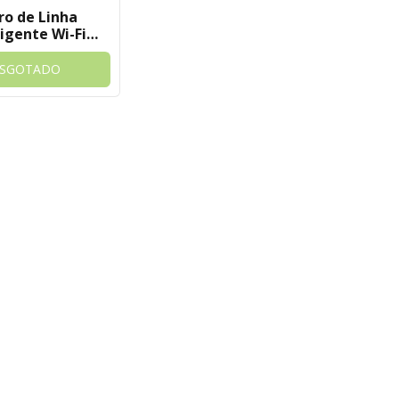
tro de Linha
ligente Wi-Fi
USB e USB-C
digital Tuya
ESGOTADO