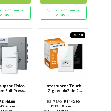
vidas? Chame no
Duvidas? Chame no
Whatsapp
Whatsapp
18
%
OFF
ruptor Físico
Interruptor Touch
ee Full Press
Zigbee 4x2 de 2
 Novadigital 2
Botões com Tomada
s com Tomada
Mesh
R$146,00
R$174,90
R$142,90
140,16
com
Pix
R$137,18
com
Pix