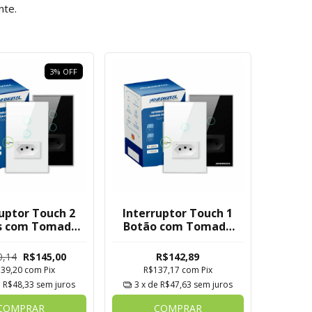
nte.
3
%
OFF
ruptor Touch 2
Interruptor Touch 1
s com Tomada
Botão com Tomada
 Novadigital -
Wi-Fi Novadigital -
Tuya
Tuya
0,14
R$145,00
R$142,89
139,20
com
Pix
R$137,17
com
Pix
e
R$48,33
sem juros
3
x de
R$47,63
sem juros
COMPRAR
COMPRAR