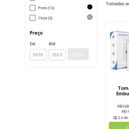
Tomadas wif
Preto (12)
Cinza (3)
Preço
De
Até
Aplicar
Toma
Embu
Medido
R$128
R$1
2
x de
C