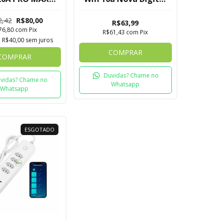
Digital - Tuya
para Google e Alexa
2,42
R$80,00
R$63,99
76,80
com
Pix
R$61,43
com
Pix
e
R$40,00
sem juros
COMPRAR
COMPRAR
Duvidas? Chame no
vidas? Chame no
Whatsapp
Whatsapp
ESGOTADO