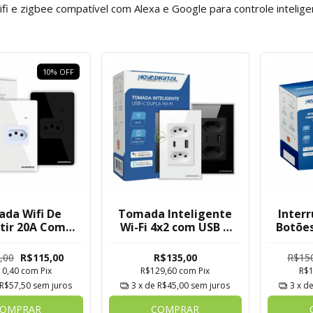
i e zigbee compatível com Alexa e Google para controle intelige
10
%
OFF
da Wifi De
Tomada Inteligente
Inter
tir 20A Com
Wi-Fi 4x2 com USB e
Botõe
r De Consumo
USB-C Nova Digital
Wi-Fi
Tuya
Tuya
,00
R$115,00
R$135,00
R$15
10,40
com
Pix
R$129,60
com
Pix
R$
R$57,50
sem juros
3
x de
R$45,00
sem juros
3
x d
OMPRAR
COMPRAR