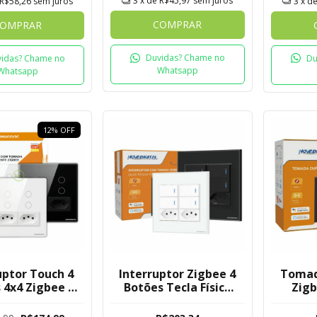
3
x de
R$45,97
sem juros
R$58,26
sem juros
3
x d
COMPRAR
OMPRAR
Duvidas? Chame no
idas? Chame no
Du
Whatsapp
Whatsapp
12
%
OFF
uptor Touch 4
Interruptor Zigbee 4
Tomad
 4x4 Zigbee 2
Botões Tecla Física
Zigb
adas Nova
4x4 Com 2 Tomadas
Embuti
Digital
Novadigital Tuya