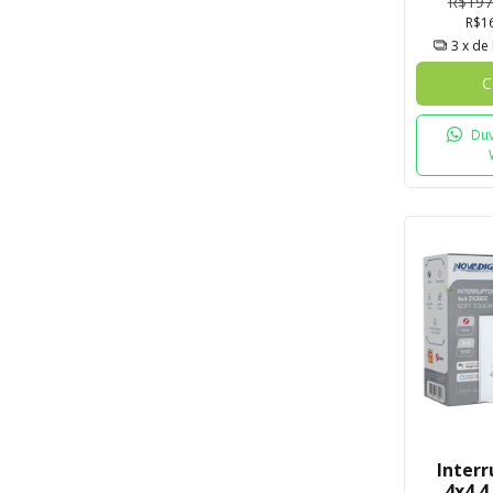
R$197
R$1
3
x de
C
Duv
Interr
4x4 4