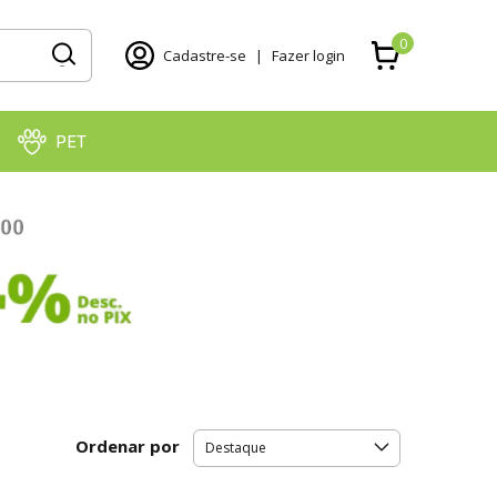
0
Cadastre-se
|
Fazer login
PET
Ordenar por