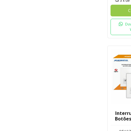
3
x de
C
Duv
Interr
Botões
Tom