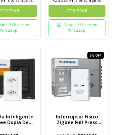
e
R$48,67
sem juros
3
x de
R$47,63
sem juros
COMPRAR
COMPRAR
vidas? Chame no
Duvidas? Chame no
Whatsapp
Whatsapp
8
%
OFF
a Inteligente
Interruptor Físico
ee Dupla De
Zigbee Full Press
r Novadigital
Safira Novadigital 1
Tuya
Botão com Tomada +