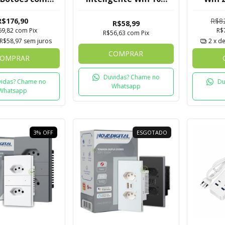
da Quartzo
Novadigital Tuya
Nova 
ft Touch
R$176,90
R$8
R$58,99
igital Tuya
69,82
com
Pix
R$
R$56,63
com
Pix
R$58,97
sem juros
2
x d
COMPRAR
OMPRAR
Duvidas? Chame no
idas? Chame no
Du
Whatsapp
Whatsapp
3
%
OFF
ESGOTADO