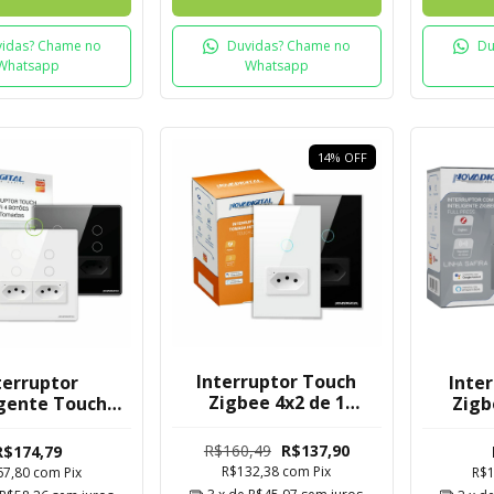
idas? Chame no
Duvidas? Chame no
Du
Whatsapp
Whatsapp
14
%
OFF
Interruptor Touch
terruptor
Inter
Zigbee 4x2 de 1
igente Touch
Zigb
Botão com Tomada
Fi 04 Botões e
Safira
Mesh
omadas
Botõe
R$160,49
R$137,90
R$174,79
igital Tuya
R$132,38
com
Pix
67,80
com
Pix
R$