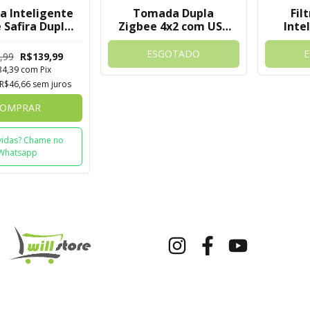
 Inteligente
Tomada Dupla
Fil
 Safira Dupla
Zigbee 4x2 com USB
Inte
 Embutir
e USB-C Quartzo Soft
Com 
igital Tuya
Touch Novadigital
Nova
ESGOTADO
,99
R$139,99
Tuya
34,39
com
Pix
R$46,66
sem juros
OMPRAR
idas? Chame no
Whatsapp