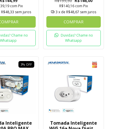
R$144,99
R$159,50
R$146,00
USB C
139,19
com
Pix
R$140,16
com
Pix
e
R$48,33
sem juros
3
x de
R$48,67
sem juros
COMPRAR
COMPRAR
vidas? Chame no
Duvidas? Chame no
Whatsapp
Whatsapp
3
%
OFF
a Inteligente
Tomada Inteligente
 20A PRO MAX
Wifi 16a Nova Digital