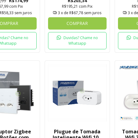
,99
R$174,99
R$203,34
67,99
com
Pix
R$195,21
com
Pix
R$
R$58,33
sem juros
3
x de
R$67,78
sem juros
3
x d
OMPRAR
COMPRAR
idas? Chame no
Duvidas? Chame no
Du
Whatsapp
Whatsapp
uptor Zigbee
Plugue de Tomada
Tomad
 Botões com
Inteligente Wifi 10A
Wifi