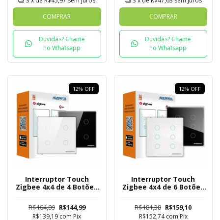
3
x de
R$45,97
sem juros
3
x de
R$47,63
sem juros
COMPRAR
COMPRAR
Duvidas? Chame
Duvidas? Chame
no Whatsapp
no Whatsapp
12
%
OFF
12
%
OFF
Interruptor Touch
Interruptor Touch
Zigbee 4x4 de 4 Botões
Zigbee 4x4 de 6 Botões
Mesh
Mesh
R$164,89
R$144,99
R$181,38
R$159,10
R$139,19
com
Pix
R$152,74
com
Pix