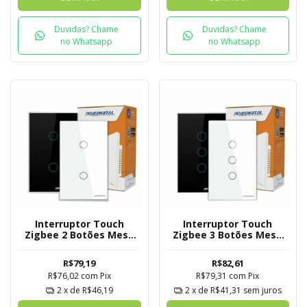
Duvidas? Chame
Duvidas? Chame
no Whatsapp
no Whatsapp
Interruptor Touch
Interruptor Touch
Zigbee 2 Botões Mesh
Zigbee 3 Botões Mesh
Novadigital Tuya
Novadigital Tuya
R$79,19
R$82,61
R$76,02
com
Pix
R$79,31
com
Pix
2
x de
R$46,19
2
x de
R$41,31
sem juros