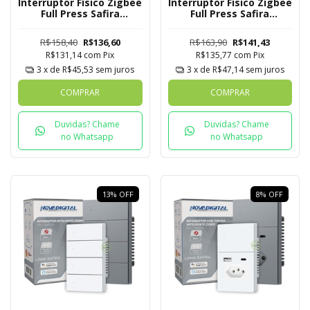
Interruptor Físico Zigbee
Interruptor Físico Zigbee
Full Press Safira
Full Press Safira
Novadigital 2 Botões
Novadigital 3 Botões
R$158,40
R$136,60
R$163,90
R$141,43
R$131,14
com
Pix
R$135,77
com
Pix
3
x de
R$45,53
sem juros
3
x de
R$47,14
sem juros
COMPRAR
COMPRAR
Duvidas? Chame
Duvidas? Chame
no Whatsapp
no Whatsapp
13
%
OFF
8
%
OFF