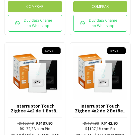
COMPRAR
COMPRAR
Duvidas? Chame
Duvidas? Chame
no Whatsapp
no Whatsapp
14
%
OFF
18
%
OFF
Interruptor Touch
Interruptor Touch
Zigbee 4x2 de 1 Botão
Zigbee 4x2 de 2 Botões
com Tomada Mesh
com Tomada Mesh
R$160,49
R$137,90
R$174,90
R$142,90
R$132,38
com
Pix
R$137,18
com
Pix