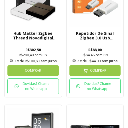
Hub Matter Zigbee
Repetidor De Sinal
Thread Novadigital
Zigbee 3.0 Usb
Tuya
Novadigital
R$302,50
R$88,00
R$290,40
com
Pix
R$84,48
com
Pix
3
x de
R$100,83
sem juros
2
x de
R$44,00
sem juros
COMPRAR
COMPRAR
Duvidas? Chame
Duvidas? Chame
no Whatsapp
no Whatsapp