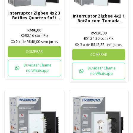
Interruptor Zigbee 4x2 3
Interruptor Zigbee 4x2 1
Botões Quartzo Soft
Botão com Tomada
Touch Novadigital Tuya
Quartzo Soft Touch
R$96,00
Novadigital Tuya
R$130,00
R$92,16
com
Pix
R$124,80
com
Pix
2
x de
R$48,00
sem juros
3
x de
R$43,33
sem juros
COMPRAR
COMPRAR
Duvidas? Chame
Duvidas? Chame
no Whatsapp
no Whatsapp