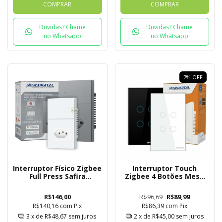
COMPRAR
COMPRAR
Duvidas? Chame
Duvidas? Chame
no Whatsapp
no Whatsapp
7
%
OFF
Interruptor Físico Zigbee
Interruptor Touch
Full Press Safira
Zigbee 4 Botões Mesh
Novadigital 2 Botões
Novadigital Tuya
com Tomada
R$146,00
R$96,69
R$89,99
R$140,16
com
Pix
R$86,39
com
Pix
3
x de
R$48,67
sem juros
2
x de
R$45,00
sem juros