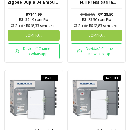
Zigbee Dupla De Embutir
Full Press Safira
Novadigital Tuya
Novadigital 1 Botão
R$144,99
R$152,90
R$128,50
R$139,19
com
Pix
R$123,36
com
Pix
3
x de
R$48,33
sem juros
3
x de
R$42,83
sem juros
COMPRAR
COMPRAR
Duvidas? Chame
Duvidas? Chame
no Whatsapp
no Whatsapp
14
%
OFF
14
%
OFF