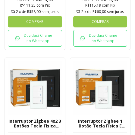
R$111,35
com
Pix
R$115,19
com
Pix
2
x de
R$58,00
sem juros
2
x de
R$60,00
sem juros
COMPRAR
COMPRAR
Duvidas? Chame
Duvidas? Chame
no Whatsapp
no Whatsapp
Interruptor Zigbee 4x2 3
Interruptor Zigbee 1
Botões Tecla Física
Botão Tecla Física E
Novadigital Tuya
Tomada Novadigital