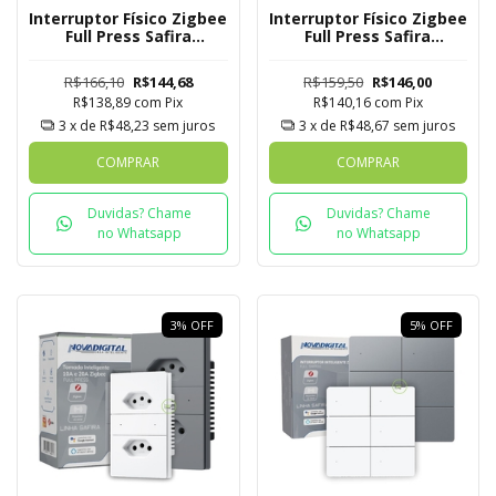
Interruptor Físico Zigbee
Interruptor Físico Zigbee
Full Press Safira
Full Press Safira
Novadigital 4 Botões
Novadigital 1 Botão com
Tomada + USB C
R$166,10
R$144,68
R$159,50
R$146,00
R$138,89
com
Pix
R$140,16
com
Pix
3
x de
R$48,23
sem juros
3
x de
R$48,67
sem juros
COMPRAR
COMPRAR
Duvidas? Chame
Duvidas? Chame
no Whatsapp
no Whatsapp
3
%
OFF
5
%
OFF