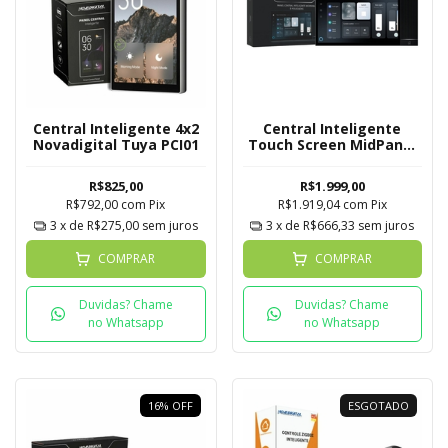
Central Inteligente 4x2
Central Inteligente
Novadigital Tuya PCI01
Touch Screen MidPanel
Novadigital 8 Polegadas
R$825,00
R$1.999,00
R$792,00
com
Pix
R$1.919,04
com
Pix
3
x de
R$275,00
sem juros
3
x de
R$666,33
sem juros
COMPRAR
COMPRAR
Duvidas? Chame
Duvidas? Chame
no Whatsapp
no Whatsapp
16
%
OFF
ESGOTADO