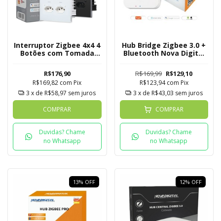
Interruptor Zigbee 4x4 4
Hub Bridge Zigbee 3.0 +
Botões com Tomada
Bluetooth Nova Digital
Quartzo Soft Touch
Tuya
Novadigital Tuya
R$176,90
R$169,99
R$129,10
R$169,82
com
Pix
R$123,94
com
Pix
3
x de
R$58,97
sem juros
3
x de
R$43,03
sem juros
COMPRAR
COMPRAR
Duvidas? Chame
Duvidas? Chame
no Whatsapp
no Whatsapp
13
%
OFF
12
%
OFF