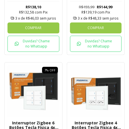
Tuya
R$138,10
R$155,99
R$144,99
R$132,58
com
Pix
R$139,19
com
Pix
3
x de
R$46,03
sem juros
3
x de
R$48,33
sem juros
COMPRAR
COMPRAR
Duvidas? Chame
Duvidas? Chame
no Whatsapp
no Whatsapp
7
%
OFF
Interruptor Zigbee 6
Interruptor Zigbee 4
Botões Tecla Física 4x4
Botões Tecla Física 4x4