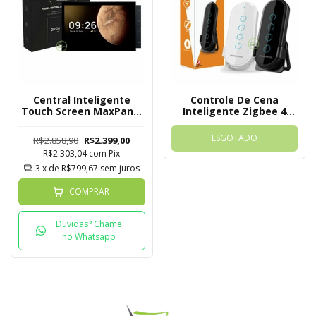
Central Inteligente
Controle De Cena
Touch Screen MaxPanel
Inteligente Zigbee 4
Novadigital 10
Botões Nova Digital
Polegadas
ESGOTADO
R$2.858,90
R$2.399,00
R$2.303,04
com
Pix
3
x de
R$799,67
sem juros
COMPRAR
Duvidas? Chame
no Whatsapp