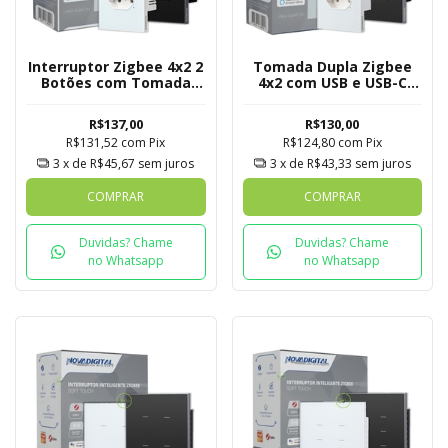
Interruptor Zigbee 4x2 2
Tomada Dupla Zigbee
Botões com Tomada
4x2 com USB e USB-C
Quartzo Soft Touch
Quartzo Soft Touch
Novadigital Tuya
Novadigital Tuya
R$137,00
R$130,00
R$131,52
com
Pix
R$124,80
com
Pix
3
x de
R$45,67
sem juros
3
x de
R$43,33
sem juros
COMPRAR
COMPRAR
Duvidas? Chame
Duvidas? Chame
no Whatsapp
no Whatsapp