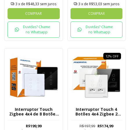
3
x de
R$48,33
sem juros
3
x de
R$53,03
sem juros
COMPRAR
COMPRAR
Duvidas? Chame
Duvidas? Chame
no Whatsapp
no Whatsapp
12
%
OFF
Interruptor Touch
Interruptor Touch 4
Zigbee 4x4 de 8 Botões
Botões 4x4 Zigbee 2
Mesh
Tomadas Nova Digital
R$199,99
R$197,99
R$174,99