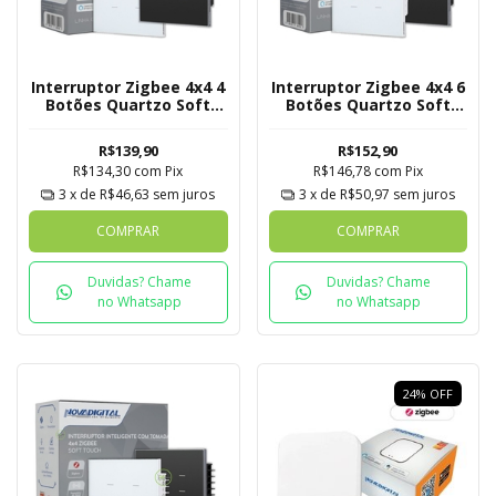
Interruptor Zigbee 4x4 4
Interruptor Zigbee 4x4 6
Botões Quartzo Soft
Botões Quartzo Soft
Touch Novadigital Tuya
Touch Novadigital Tuya
R$139,90
R$152,90
R$134,30
com
Pix
R$146,78
com
Pix
3
x de
R$46,63
sem juros
3
x de
R$50,97
sem juros
COMPRAR
COMPRAR
Duvidas? Chame
Duvidas? Chame
no Whatsapp
no Whatsapp
24
%
OFF