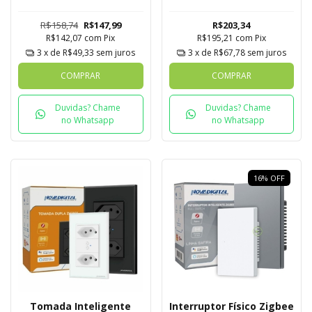
Novadigital Tuya
Com 2 Tomadas
Novadigital Tuya
R$158,74
R$147,99
R$203,34
R$142,07
com
Pix
R$195,21
com
Pix
3
x de
R$49,33
sem juros
3
x de
R$67,78
sem juros
COMPRAR
COMPRAR
Duvidas? Chame
Duvidas? Chame
no Whatsapp
no Whatsapp
16
%
OFF
Tomada Inteligente
Interruptor Físico Zigbee