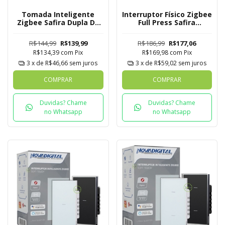
Tomada Inteligente
Interruptor Físico Zigbee
Zigbee Safira Dupla De
Full Press Safira
Embutir Novadigital
Novadigital 4x4 de 6
Tuya
Botões
R$144,99
R$139,99
R$186,99
R$177,06
R$134,39
com
Pix
R$169,98
com
Pix
3
x de
R$46,66
sem juros
3
x de
R$59,02
sem juros
COMPRAR
COMPRAR
Duvidas? Chame
Duvidas? Chame
no Whatsapp
no Whatsapp