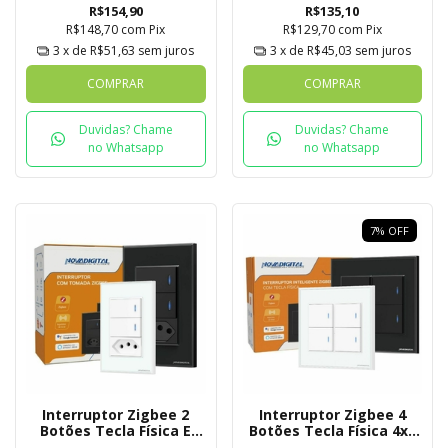
Tuya
R$154,90
R$135,10
R$148,70
com
Pix
R$129,70
com
Pix
3
x de
R$51,63
sem juros
3
x de
R$45,03
sem juros
COMPRAR
COMPRAR
Duvidas? Chame
Duvidas? Chame
no Whatsapp
no Whatsapp
7
%
OFF
Interruptor Zigbee 2
Interruptor Zigbee 4
Botões Tecla Física E
Botões Tecla Física 4x4
Tomada Novadigital
Novadigital Tuya