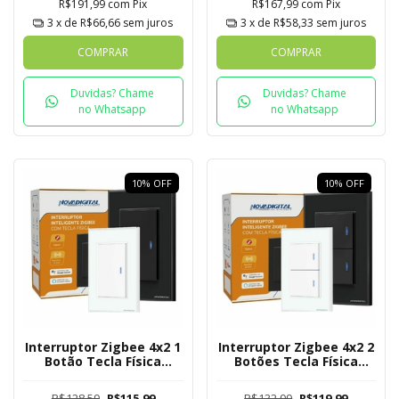
R$191,99
com
Pix
R$167,99
com
Pix
3
x de
R$66,66
sem juros
3
x de
R$58,33
sem juros
COMPRAR
COMPRAR
Duvidas? Chame
Duvidas? Chame
no Whatsapp
no Whatsapp
10
%
OFF
10
%
OFF
Interruptor Zigbee 4x2 1
Interruptor Zigbee 4x2 2
Botão Tecla Física
Botões Tecla Física
Novadigital Tuya
Novadigital Tuya
R$128,59
R$115,99
R$132,99
R$119,99