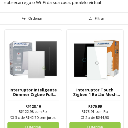
sobrecarrega o Wi-Fi da sua casa, paralelo virtual
Ordenar
Filtrar
Interruptor Inteligente
Interruptor Touch
Dimmer Zigbee Full
Zigbee 1 Botão Mesh
Switch
Novadigital Tuya
R$128,10
R$76,99
R$122,98
com
Pix
R$73,91
com
Pix
3
x de
R$42,70
sem juros
2
x de
R$44,90
COMPRAR
COMPRAR